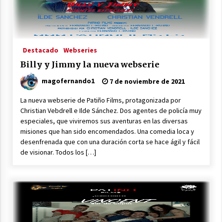
26 de mayo de 2024
Patiño Films consigue 8 de los 12 premios en
el I Sevilla On line Film Festival
11 de mayo de 2024
Destacado
Webseries
Billy y Jimmy la nueva webserie
DIVA el nuevo cortometraje protagonizado por
Rosa Ceballos
magofernando1
7 de noviembre de 2021
9 de marzo de 2024
La nueva webserie de Patiño Films, protagonizada por
Christian Vebdrell e Ilde Sánchez. Dos agentes de policía muy
«Maquillando una Vida» Seleccionada en el I
especiales, que viviremos sus aventuras en las diversas
Festival de Cortos La Onda
misiones que han sido encomendados. Una comedia loca y
16 de diciembre de 2023
desenfrenada que con una duración corta se hace ágil y fácil
de visionar. Todos los […]
Patiño Films en el VII Certamen de Cortos de la
Diputación de Sevilla
12 de diciembre de 2023
Patiño Films presenta la Gala del VI Certamen
de Teatro Aficionado Algabeño