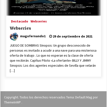
17 de noviembre de 2023
Equipo E.S.C.U.S.A.D.O Mejor Cortometraje del
Festival de Guadalcanal
Destacado
Webseries
28 de octubre de 2023
Webseries
magofernando1
Patiño Films colaborará con la escuela de
29 de septiembre de 2021
artes escénicas La Cólquide Teatro
18 de octubre de 2023
JUEGO DE SOMBRAS SInopsis: Un grupo desconocido de
personas es invitado a acudir a una nave para una misteriosa
oferta de trabajo . Lo que no esperan es la clase de oferta
Patiño Films en el Jurado del VI Certamen de
que recibirán. Capítuo Piloto «La ofertante» BILLY Y JIMMY
Teatro Aficionado Algabeño
Sinopsis: Los dos agentes especiales de Sevilla que velarán
15 de octubre de 2023
[…]
Gala de Acontracorriente De Cine y Canto con
presentación del mediometraje «Cara a Cara»
27 de junio de 2023
Copyright. Todos los derechos reservados Tema: Default Mag por
VIDA Mejor Corto en el I Certamen de
ThemeInWP
.
cortometrajes del Excelentísimo Colegio