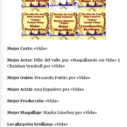
17 de noviembre de 2023
Equipo E.S.C.U.S.A.D.O Mejor Cortometraje del
Festival de Guadalcanal
28 de octubre de 2023
Patiño Films colaborará con la escuela de
artes escénicas La Cólquide Teatro
Mejor Corto:
«Vida»
18 de octubre de 2023
Mejor Actor
: Félix del Valle por «Maquillando un Vida» y
Christian Vendrell por «Vida»
Patiño Films en el Jurado del VI Certamen de
Teatro Aficionado Algabeño
Mejor Guión
: Fernando Patiño por «Vida»
15 de octubre de 2023
Mejor Actriz
: Ana Espadero por «Vida»
Gala de Acontracorriente De Cine y Canto con
presentación del mediometraje «Cara a Cara»
Mejor Producción
:»Vida»
27 de junio de 2023
Mejor Maquillaje
: Mayka Sánchez por «Vida»
VIDA Mejor Corto en el I Certamen de
Localización Sevillana
: «Vida»
cortometrajes del Excelentísimo Colegio