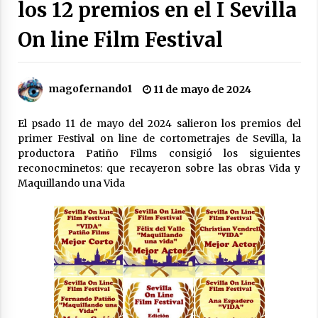
los 12 premios en el I Sevilla
26 de mayo de 2024
On line Film Festival
Patiño Films consigue 8 de los 12 premios en
el I Sevilla On line Film Festival
11 de mayo de 2024
magofernando1
11 de mayo de 2024
DIVA el nuevo cortometraje protagonizado por
Rosa Ceballos
El psado 11 de mayo del 2024 salieron los premios del
9 de marzo de 2024
primer Festival on line de cortometrajes de Sevilla, la
productora Patiño Films consigió los siguientes
«Maquillando una Vida» Seleccionada en el I
reconocminetos: que recayeron sobre las obras Vida y
Festival de Cortos La Onda
Maquillando una Vida
16 de diciembre de 2023
Patiño Films en el VII Certamen de Cortos de la
Diputación de Sevilla
12 de diciembre de 2023
Patiño Films presenta la Gala del VI Certamen
de Teatro Aficionado Algabeño