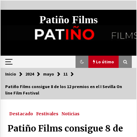
Saltar
al
contenido
Patiño Films
Productora idependiente
Lo útimo
Inicio
2024
mayo
11
Lo útimo
Patiño Films consigue 8 de los 12 premios en el I Sevilla On
line Film Festival
I Gala de Cine de la Cólquide Teatro y Patiño
Films
17 de junio de 2024
Destacado
Festivales
Noticias
El Mensajero el proyecto más ambicioso de
Patiño Films consigue 8 de
Patiño Films se presenta en el Teatro de la
Algaba