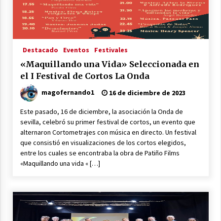
26 de mayo de 2024
Patiño Films consigue 8 de los 12 premios en
el I Sevilla On line Film Festival
11 de mayo de 2024
Destacado
Eventos
Festivales
«Maquillando una Vida» Seleccionada en
DIVA el nuevo cortometraje protagonizado por
el I Festival de Cortos La Onda
Rosa Ceballos
9 de marzo de 2024
magofernando1
16 de diciembre de 2023
Este pasado, 16 de diciembre, la asociación la Onda de
«Maquillando una Vida» Seleccionada en el I
sevilla, celebró su primer festival de cortos, un evento que
Festival de Cortos La Onda
alternaron Cortometrajes con música en directo. Un festival
16 de diciembre de 2023
que consistió en visualizaciones de los cortos elegidos,
entre los cuales se encontraba la obra de Patiño Films
Patiño Films en el VII Certamen de Cortos de la
«Maquillando una vida « […]
Diputación de Sevilla
12 de diciembre de 2023
Patiño Films presenta la Gala del VI Certamen
de Teatro Aficionado Algabeño