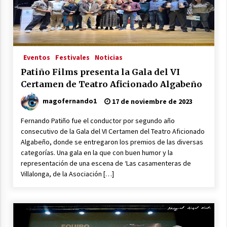
17 de noviembre de 2023
Equipo E.S.C.U.S.A.D.O Mejor Cortometraje del
Festival de Guadalcanal
28 de octubre de 2023
Eventos
Festivales
Noticias
Patiño Films presenta la Gala del VI
Patiño Films colaborará con la escuela de
Certamen de Teatro Aficionado Algabeño
artes escénicas La Cólquide Teatro
18 de octubre de 2023
magofernando1
17 de noviembre de 2023
Fernando Patiño fue el conductor por segundo año
Patiño Films en el Jurado del VI Certamen de
consecutivo de la Gala del VI Certamen del Teatro Aficionado
Teatro Aficionado Algabeño
Algabeño, donde se entregaron los premios de las diversas
15 de octubre de 2023
categorías. Una gala en la que con buen humor y la
representación de una escena de ‘Las casamenteras de
Gala de Acontracorriente De Cine y Canto con
Villalonga, de la Asociación […]
presentación del mediometraje «Cara a Cara»
27 de junio de 2023
VIDA Mejor Corto en el I Certamen de
cortometrajes del Excelentísimo Colegio