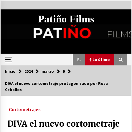
Saltar
al
contenido
Patiño Films
Productora idependiente
Lo útimo
Inicio
2024
marzo
9
Lo útimo
DIVA el nuevo cortometraje protagonizado por Rosa
Ceballos
I Gala de Cine de la Cólquide Teatro y Patiño
Films
17 de junio de 2024
Cortometrajes
El Mensajero el proyecto más ambicioso de
DIVA el nuevo cortometraje
Patiño Films se presenta en el Teatro de la
Algaba