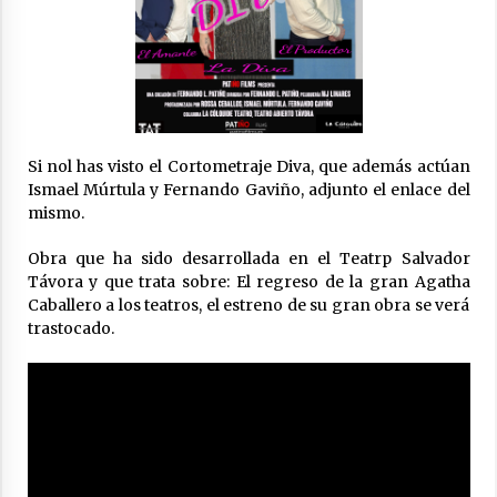
17 de noviembre de 2023
Equipo E.S.C.U.S.A.D.O Mejor Cortometraje del
Festival de Guadalcanal
28 de octubre de 2023
Si nol has visto el Cortometraje Diva, que además actúan
Patiño Films colaborará con la escuela de
artes escénicas La Cólquide Teatro
Ismael Múrtula y Fernando Gaviño, adjunto el enlace del
18 de octubre de 2023
mismo.
Obra que ha sido desarrollada en el Teatrp Salvador
Patiño Films en el Jurado del VI Certamen de
Távora y que trata sobre: El regreso de la gran Agatha
Teatro Aficionado Algabeño
Caballero a los teatros, el estreno de su gran obra se verá
15 de octubre de 2023
trastocado.
Gala de Acontracorriente De Cine y Canto con
presentación del mediometraje «Cara a Cara»
27 de junio de 2023
VIDA Mejor Corto en el I Certamen de
cortometrajes del Excelentísimo Colegio