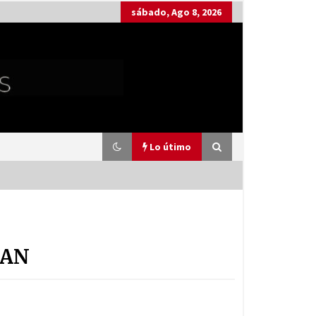
sábado, Ago 8, 2026
Lo útimo
Patiño Films consigue 8 de los 12
premios en el I Sevilla On line Film
Festival
UAN
11 de mayo de 2024
Patiño Films en el VII Certamen de
Cortos de la Diputación de Sevilla